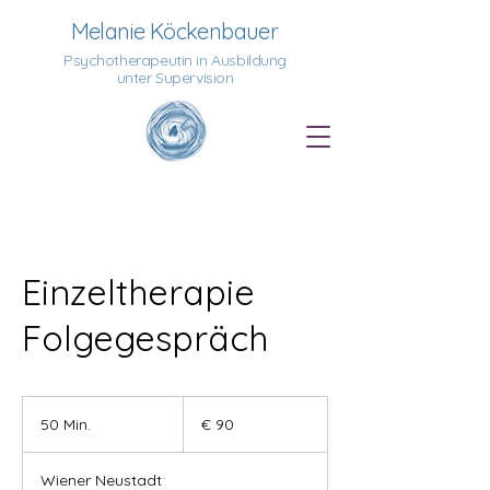
Melanie Köckenbauer
Psychotherapeutin in Ausbildung
unter Supervision
Einzeltherapie
Folgegespräch
90
Euro
50 Min.
5
€ 90
0
M
Wiener Neustadt
i